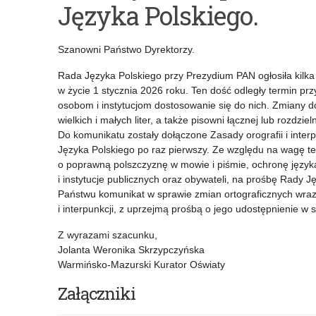
Języka Polskiego.
–
konkursu
Empowering
„Wybór
Szanowni Państwo Dyrektorzy.
Tomorrow’s
szkoły
Rada Języka Polskiego przy Prezydium PAN ogłosiła kilka
Workforce:
podstawowej
w życie 1 stycznia 2026 roku. Ten dość odległy termin prz
osobom i instytucjom dostosowanie się do nich. Zmiany d
Exploring
do
wielkich i małych liter, a także pisowni łącznej lub rozdziel
AI
pilotażu
Do komunikatu zostały dołączone Zasady orografii i inte
Języka Polskiego po raz pierwszy. Ze względu na wagę 
and
wdrażania
o poprawną polszczyznę w mowie i piśmie, ochronę język
Future
modułowych
i instytucje publicznych oraz obywateli, na prośbę Rady 
Państwu komunikat w sprawie zmian ortograficznych wraz
Tech
e-
i interpunkcji, z uprzejmą prośbą o jego udostępnienie w 
in
podręczników”
Z wyrazami szacunku,
Jolanta Weronika Skrzypczyńska
VET
Warmińsko-Mazurski Kurator Oświaty
and
Załączniki
C-