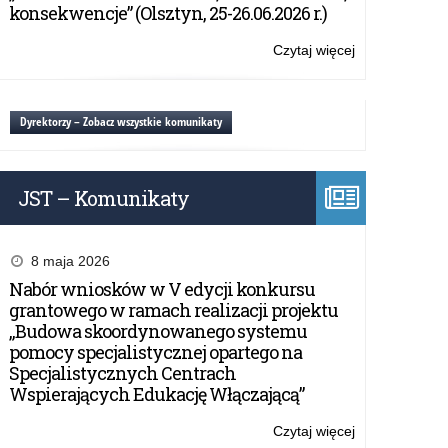
komunikat
konsekwencje” (Olsztyn, 25-26.06.2026 r.)
Rady
Języka
Czytaj więcej
o:
Polskiego.
Zmiany
zasad
pisowni
Dyrektorzy – Zobacz wszystkie komunikaty
–
komunikat
Rady
JST – Komunikaty
Języka
Polskiego.
8 maja 2026
Nabór wniosków w V edycji konkursu
grantowego w ramach realizacji projektu
„Budowa skoordynowanego systemu
pomocy specjalistycznej opartego na
Specjalistycznych Centrach
Wspierających Edukację Włączającą”
Czytaj więcej
o: