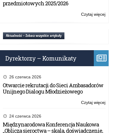
–
przedmiotowych 2025/2026
komunikat
Rady
Czytaj więcej
o:
Języka
Zmiany
Polskiego.
zasad
pisowni
Aktualności – Zobacz wszystkie artykuły
–
komunikat
Rady
Dyrektorzy – Komunikaty
Języka
Polskiego.
26 czerwca 2026
Otwarcie rekrutacji do Sieci Ambasadorów
Unijnego Dialogu Młodzieżowego
Czytaj więcej
o:
Zmiany
zasad
24 czerwca 2026
pisowni
Międzynarodowa Konferencja Naukowa
–
„Oblicza sieroctwa – skala, doświadczenie,