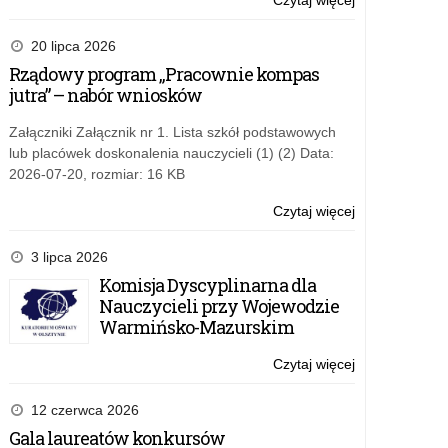
Czytaj więcej
o:
Polskiego.
Zmiany
zasad
20 lipca 2026
pisowni
Rządowy program „Pracownie kompas
–
jutra” – nabór wniosków
komunikat
Rady
Załączniki Załącznik nr 1. Lista szkół podstawowych
Języka
lub placówek doskonalenia nauczycieli (1) (2) Data:
Polskiego.
2026-07-20, rozmiar: 16 KB
Czytaj więcej
o:
Zmiany
zasad
3 lipca 2026
pisowni
Komisja Dyscyplinarna dla
–
Nauczycieli przy Wojewodzie
komunikat
Warmińsko-Mazurskim
Rady
Języka
Czytaj więcej
o:
Polskiego.
Zmiany
zasad
12 czerwca 2026
pisowni
Gala laureatów konkursów