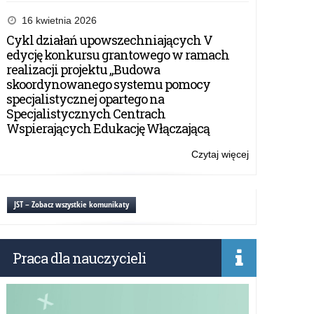
Zmiany
zasad
16 kwietnia 2026
pisowni
Cykl działań upowszechniających V
–
edycję konkursu grantowego w ramach
komunikat
realizacji projektu „Budowa
Rady
skoordynowanego systemu pomocy
Języka
specjalistycznej opartego na
Polskiego.
Specjalistycznych Centrach
Wspierających Edukację Włączającą
Czytaj więcej
o:
Zmiany
zasad
pisowni
JST – Zobacz wszystkie komunikaty
–
komunikat
Rady
Praca dla nauczycieli
Języka
Polskiego.