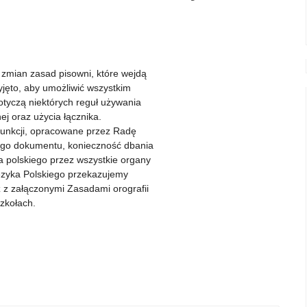
 zmian zasad pisowni, które wejdą
yjęto, aby umożliwić wszystkim
otyczą niektórych reguł używania
nej oraz użycia łącznika.
rpunkcji, opracowane przez Radę
tego dokumentu, konieczność dbania
a polskiego przez wszystkie organy
Języka Polskiego przekazujemy
 z załączonymi Zasadami orografii
szkołach.