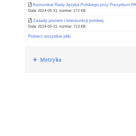
VET!
Komunikat Rady Języka Polskiego przy Prezydium P
Data: 2024-05-31, rozmiar: 172 KB
Zasady pisowni i interpunkcji polskiej
Data: 2024-05-31, rozmiar: 713 KB
Pobierz wszystkie pliki
R
Metryka
o
z
w
i
ń