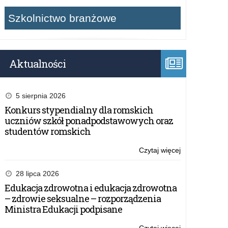
Szkolnictwo branżowe
Aktualności
5 sierpnia 2026
Konkurs stypendialny dla romskich
uczniów szkół ponadpodstawowych oraz
studentów romskich
Czytaj więcej
o:
Zmiany
zasad
28 lipca 2026
pisowni
Edukacja zdrowotna i edukacja zdrowotna
–
– zdrowie seksualne – rozporządzenia
komunikat
Ministra Edukacji podpisane
Rady
Języka