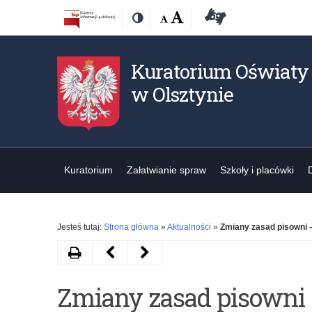
Przejdź
Przejdź
Dostępność
Rozmiar
Domyślna
Wielka
Deklaracja
Kontrast
do
do
czcionki:
dostępności
treśći
nawigacji
Kuratorium Oświaty
w Olsztynie
Kuratorium
Załatwianie spraw
Szkoły i placówki
Jesteś tutaj:
Strona główna
»
Aktualności
»
Zmiany zasad pisowni 
Drukuj
Następny
Poprzedni
artykuł
artykuł
Zmiany zasad pisowni
Konferencja
Ogłoszenie