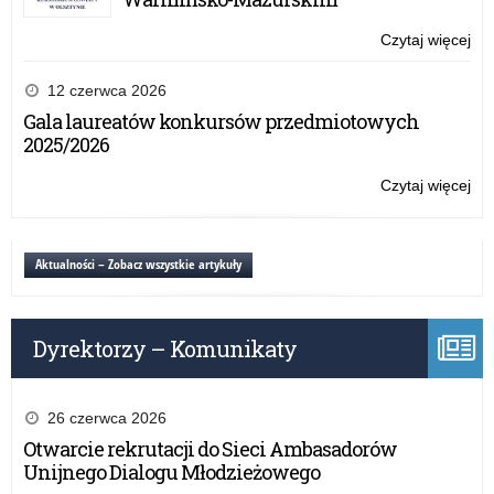
wa
dla
Czytaj więcej
o:
nau
Gr
i
–
12 czerwca 2026
dyr
Pr
Gala laureatów konkursów przedmiotowych
(6
kon
2025/2026
N-
i
20
wa
Czytaj więcej
o:
dla
Gr
nau
–
i
Pr
Aktualności – Zobacz wszystkie artykuły
dyr
kon
(6
i
N-
wa
20
Dyrektorzy – Komunikaty
dla
nau
i
dyr
26 czerwca 2026
(6
Otwarcie rekrutacji do Sieci Ambasadorów
N-
Unijnego Dialogu Młodzieżowego
20