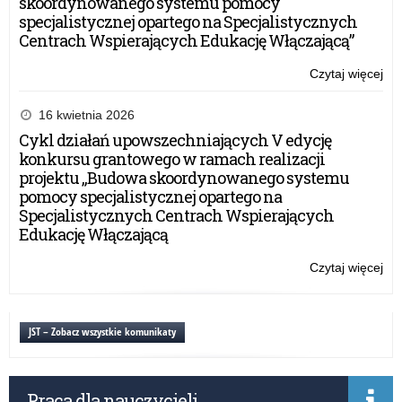
skoordynowanego systemu pomocy
specjalistycznej opartego na Specjalistycznych
Centrach Wspierających Edukację Włączającą”
Czytaj więcej
o:
Gr
–
16 kwietnia 2026
Pr
Cykl działań upowszechniających V edycję
kon
konkursu grantowego w ramach realizacji
i
projektu „Budowa skoordynowanego systemu
wa
pomocy specjalistycznej opartego na
dla
Specjalistycznych Centrach Wspierających
nau
Edukację Włączającą
i
dyr
Czytaj więcej
o:
(6
Gr
N-
–
20
Pr
JST – Zobacz wszystkie komunikaty
kon
i
wa
Praca dla nauczycieli
dla