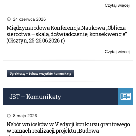
Czytaj więcej
o:
Gr
–
24 czerwca 2026
Pr
Międzynarodowa Konferencja Naukowa „Oblicza
kon
sieroctwa – skala, doświadczenie, konsekwencje”
i
(Olsztyn, 25-26.06.2026 r.)
wa
dla
Czytaj więcej
o:
nau
Gr
i
–
dyr
Pr
Dyrektorzy – Zobacz wszystkie komunikaty
(6
kon
N-
i
20
wa
JST – Komunikaty
dla
nau
i
dyr
8 maja 2026
(6
Nabór wniosków w V edycji konkursu grantowego
N-
w ramach realizacji projektu „Budowa
20