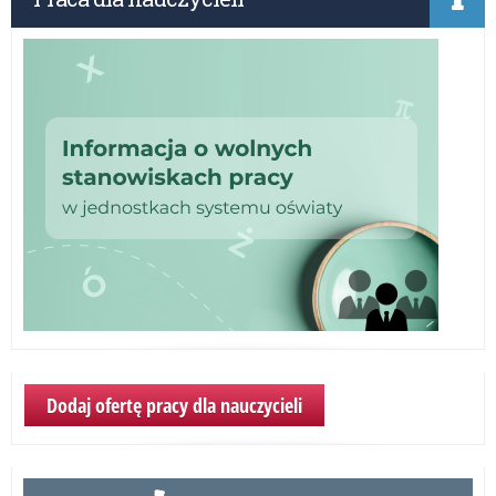
nau
i
dyr
(6
N-
20
Dodaj ofertę pracy dla nauczycieli