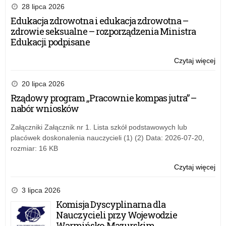
–
28 lipca 2026
Pr
Edukacja zdrowotna i edukacja zdrowotna –
kon
zdrowie seksualne – rozporządzenia Ministra
i
Edukacji podpisane
wa
dla
Czytaj więcej
o:
nau
Gr
i
–
20 lipca 2026
dyr
Pr
Rządowy program „Pracownie kompas jutra” –
(6
kon
nabór wniosków
N-
i
20
wa
Załączniki Załącznik nr 1. Lista szkół podstawowych lub
dla
placówek doskonalenia nauczycieli (1) (2) Data: 2026-07-20,
nau
rozmiar: 16 KB
i
dyr
Czytaj więcej
o:
(6
Gr
N-
–
3 lipca 2026
20
Pr
Komisja Dyscyplinarna dla
kon
Nauczycieli przy Wojewodzie
i
Warmińsko-Mazurskim