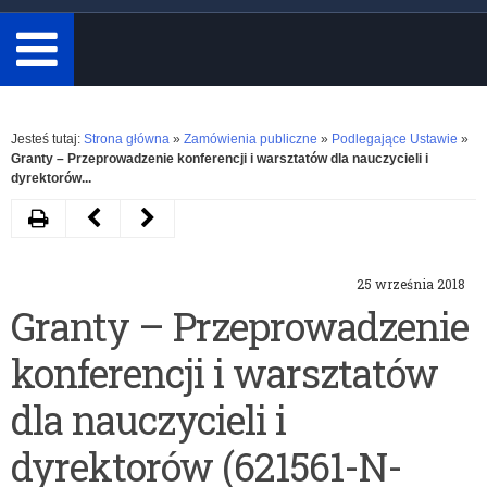
minimum
3
znaki.
Rozwiń
Jesteś tutaj:
Strona główna
»
Zamówienia publiczne
»
Podlegające Ustawie
»
Granty – Przeprowadzenie konferencji i warsztatów dla nauczycieli i
dyrektorów...
Drukuj
Następny
Poprzedni
artykuł
artykuł
25 września 2018
Granty
Granty
Granty – Przeprowadzenie
–
Kuratora
konferencji i warsztatów
Przeprowadzenie
Oświaty-
konferencji
edycja
dla nauczycieli i
i
jesienna
dyrektorów (621561-N-
warsztatów