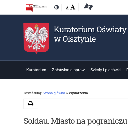
Przejdź
Przejdź
Dostępność
Rozmiar
Domyślna
Wielka
Deklaracja
Kontrast
do
do
czcionki:
dostępności
treśći
nawigacji
Kuratorium Oświaty
w Olsztynie
Kuratorium
Załatwianie spraw
Szkoły i placówki
Jesteś tutaj:
Strona główna
»
Wydarzenia
Drukuj
K
Soldau. Miasto na pograniczu