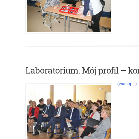
d
a
r
z
e
Laboratorium. Mój profil – k
n
(więcej…)
i
a