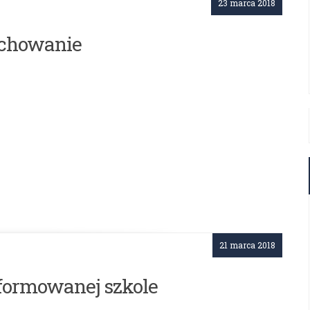
23 marca 2018
ychowanie
21 marca 2018
formowanej szkole