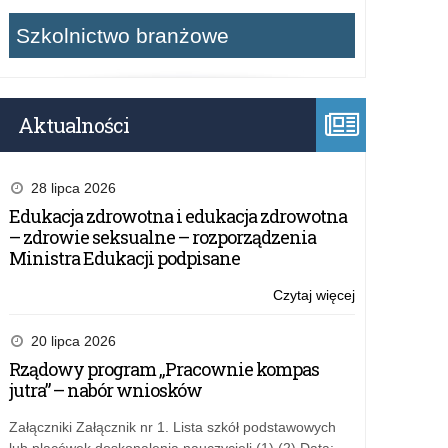
Szkolnictwo branżowe
Aktualności
28 lipca 2026
Edukacja zdrowotna i edukacja zdrowotna
– zdrowie seksualne – rozporządzenia
Ministra Edukacji podpisane
Czytaj więcej
o:
Soldau.
Miasto
20 lipca 2026
na
Rządowy program „Pracownie kompas
pograniczu
jutra” – nabór wniosków
śmierci
Załączniki Załącznik nr 1. Lista szkół podstawowych