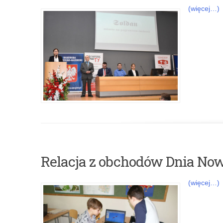
a
(więcej…)
t
e
g
o
r
i
a
Relacja z obchodów Dnia Now
:
(więcej…)
W
y