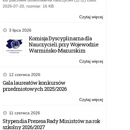
lub placówek doskonalenia nauczycieli (1) (2) Data:
2026-07-20, rozmiar: 16 KB
Czytaj więcej
o:
Soldau.
Miasto
3 lipca 2026
na
Komisja Dyscyplinarna dla
pograniczu
Nauczycieli przy Wojewodzie
śmierci
Warmińsko-Mazurskim
Czytaj więcej
o:
Soldau.
Miasto
12 czerwca 2026
na
Gala laureatów konkursów
pograniczu
przedmiotowych 2025/2026
śmierci
Czytaj więcej
o:
Soldau.
Miasto
11 czerwca 2026
na
Stypendia Prezesa Rady Ministrów na rok
pograniczu
szkolny 2026/2027