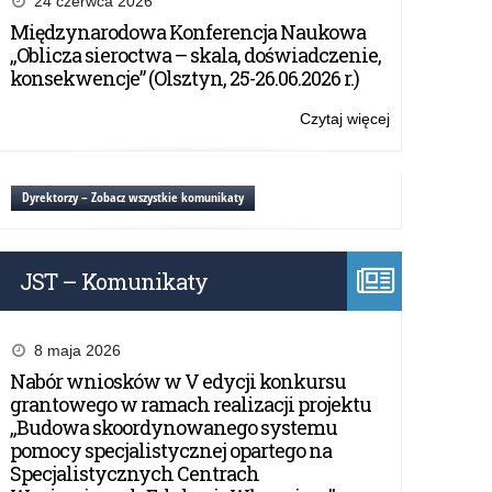
24 czerwca 2026
na
Międzynarodowa Konferencja Naukowa
pograniczu
„Oblicza sieroctwa – skala, doświadczenie,
śmierci
konsekwencje” (Olsztyn, 25-26.06.2026 r.)
Czytaj więcej
o:
Soldau.
Miasto
na
Dyrektorzy – Zobacz wszystkie komunikaty
pograniczu
śmierci
JST – Komunikaty
8 maja 2026
Nabór wniosków w V edycji konkursu
grantowego w ramach realizacji projektu
„Budowa skoordynowanego systemu
pomocy specjalistycznej opartego na
Specjalistycznych Centrach