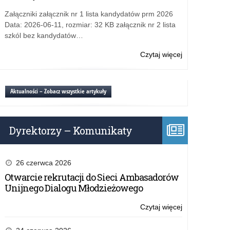
śmierci
Załączniki załącznik nr 1 lista kandydatów prm 2026
Data: 2026-06-11, rozmiar: 32 KB załącznik nr 2 lista
szkól bez kandydatów…
Czytaj więcej
o:
Soldau.
Miasto
na
Aktualności – Zobacz wszystkie artykuły
pograniczu
śmierci
Dyrektorzy – Komunikaty
26 czerwca 2026
Otwarcie rekrutacji do Sieci Ambasadorów
Unijnego Dialogu Młodzieżowego
Czytaj więcej
o:
Soldau.
Miasto