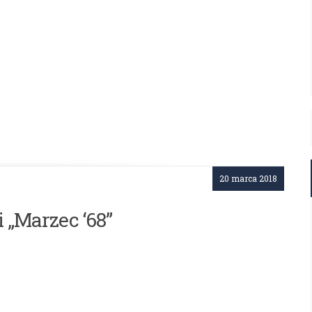
20 marca 2018
 „Marzec ‘68”