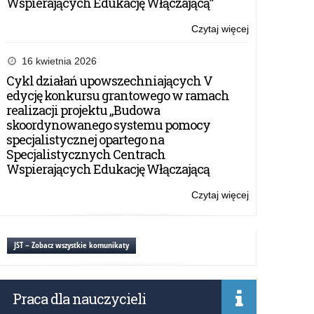
Wspierających Edukację Włączającą”
Czytaj więcej
o:
Soldau.
Miasto
16 kwietnia 2026
na
Cykl działań upowszechniających V
pograniczu
edycję konkursu grantowego w ramach
śmierci
realizacji projektu „Budowa
skoordynowanego systemu pomocy
specjalistycznej opartego na
Specjalistycznych Centrach
Wspierających Edukację Włączającą
Czytaj więcej
o:
Soldau.
Miasto
na
JST – Zobacz wszystkie komunikaty
pograniczu
śmierci
Praca dla nauczycieli