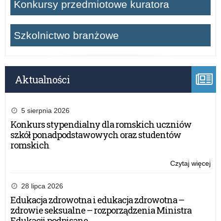
Konkursy przedmiotowe kuratora
Szkolnictwo branżowe
Aktualności
5 sierpnia 2026
Konkurs stypendialny dla romskich uczniów
szkół ponadpodstawowych oraz studentów
romskich
Czytaj więcej
o:
Ko
sty
28 lipca 2026
dla
Edukacja zdrowotna i edukacja zdrowotna –
ro
zdrowie seksualne – rozporządzenia Ministra
uc
Edukacji podpisane