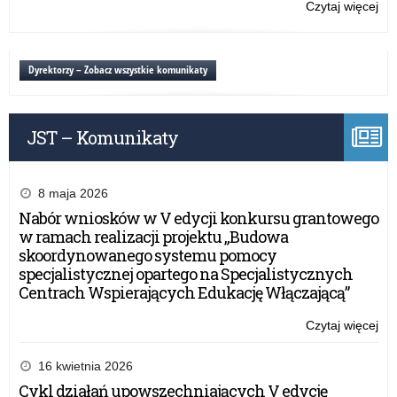
Dia
Czytaj więcej
o:
Mł
Mi
Kon
Na
Dyrektorzy – Zobacz wszystkie komunikaty
„Ob
sie
–
JST – Komunikaty
ska
doś
ko
(Ol
8 maja 2026
25-
Nabór wniosków w V edycji konkursu grantowego
26
w ramach realizacji projektu „Budowa
r.)
skoordynowanego systemu pomocy
specjalistycznej opartego na Specjalistycznych
Centrach Wspierających Edukację Włączającą”
Czytaj więcej
o:
Na
wn
16 kwietnia 2026
w
Cykl działań upowszechniających V edycję