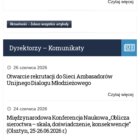
Czytaj więcej
o:
Wa
Ga
Ma
lau
ko
Aktualności – Zobacz wszystkie artykuły
pr
20
Dyrektorzy – Komunikaty
26 czerwca 2026
Otwarcie rekrutacji do Sieci Ambasadorów
Unijnego Dialogu Młodzieżowego
Czytaj więcej
o:
Otw
rek
24 czerwca 2026
do
Międzynarodowa Konferencja Naukowa „Oblicza
Sie
sieroctwa – skala, doświadczenie, konsekwencje”
Am
(Olsztyn, 25-26.06.2026 r.)
Uni