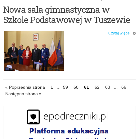
Nowa sala gimnastyczna w
Szkole Podstawowej w Tuszewie
Czytaj więcej
o: Nowa sala gimnastyczna w Szkole Podstawowej w Tuszewie
« Poprzednia strona
IDź
1
…
IDź
59
IDź
60
IDź
61
IDź
62
IDź
63
…
IDź
66
Następna strona »
do
do
do
do
do
do
do
strony
strony
strony
strony
strony
strony
strony