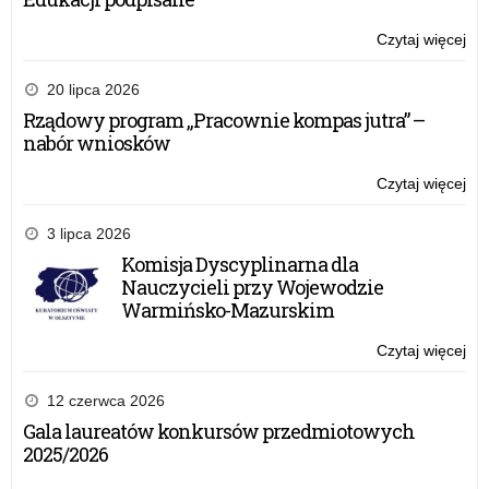
szk
po
Czytaj więcej
o:
ora
Ed
st
zd
20 lipca 2026
ro
i
Rządowy program „Pracownie kompas jutra” –
ed
nabór wniosków
zd
–
Czytaj więcej
o:
zdr
Rz
se
pr
3 lipca 2026
–
„P
Komisja Dyscyplinarna dla
roz
ko
Nauczycieli przy Wojewodzie
Min
jut
Warmińsko-Mazurskim
Edu
–
po
na
Czytaj więcej
o:
wn
Ko
Dys
12 czerwca 2026
dla
Gala laureatów konkursów przedmiotowych
Nau
2025/2026
prz
Wo