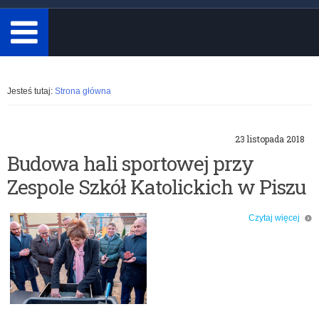
minimum
3
znaki.
Rozwiń
Jesteś tutaj:
Strona główna
23 listopada 2018
Budowa hali sportowej przy
Zespole Szkół Katolickich w Piszu
Czytaj więcej
o: Budowa hali sportowej przy Zespole Szkół Katolickich w Piszu