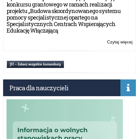
V
konkursu grantowego w ramach realizacji
edy
projektu „Budowa skoordynowanego systemu
ko
pomocy specjalistycznej opartego na
gr
Specjalistycznych Centrach Wspierających
w
Edukację Włączającą
ra
rea
Czytaj więcej
o:
pro
Cyk
„B
dzi
sk
up
JST – Zobacz wszystkie komunikaty
sy
V
po
edy
spe
ko
op
Praca dla nauczycieli
gr
na
w
Spe
ra
Ce
rea
Ws
pro
Ed
„B
Włą
sk
sy